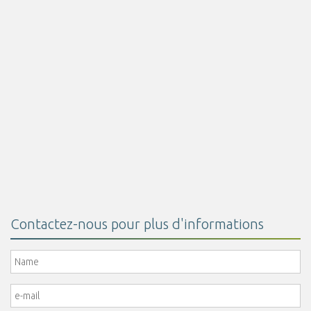
Solution globale contre la prolifération et le développement
des mycotoxines. Améliore le bien-être animal.
Lire la suite
Contactez-nous pour plus d'informations
Name
*
e-mail
*