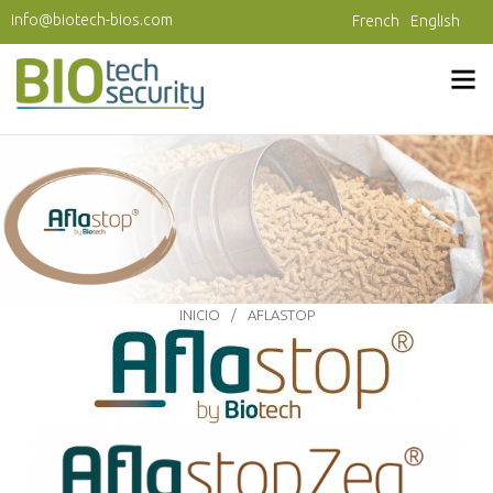
Pasar al contenido principal
info@biotech-bios.com
French
English
INICIO
AFLASTOP