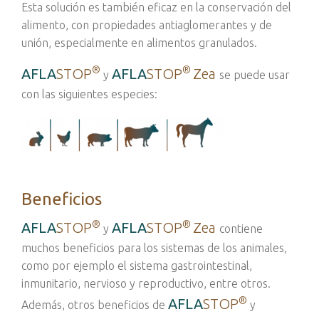
Esta solución es también eficaz en la conservación del
alimento, con propiedades antiaglomerantes y de
unión, especialmente en alimentos granulados.
®
®
AFLA
STOP
AFLA
STOP
Zea
y
se puede usar
con las siguientes especies
:
Beneficios
®
®
AFLA
STOP
AFLA
STOP
Zea
y
contiene
muchos beneficios para los sistemas de los animales,
como por ejemplo el sistema gastrointestinal,
inmunitario, nervioso y reproductivo, entre otros.
®
AFLA
STOP
Además, otros beneficios de
y