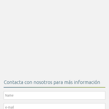
Leer más
Ácido Butírico 30% Encapsulado
Leer más
Contacta con nosotros para más información
Name
*
e-mail
*